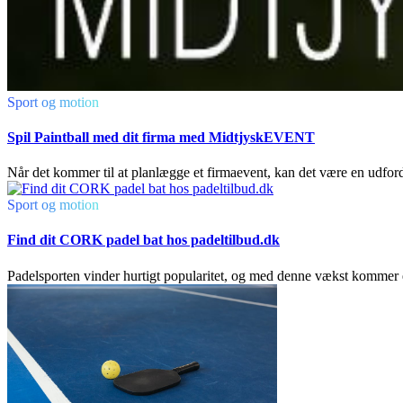
Sport og motion
Spil Paintball med dit firma med MidtjyskEVENT
Når det kommer til at planlægge et firmaevent, kan det være en udfordri
Sport og motion
Find dit CORK padel bat hos padeltilbud.dk
Padelsporten vinder hurtigt popularitet, og med denne vækst kommer e