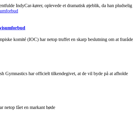
ntfulde IndyCar-kører, oplevede et dramatisk øjeblik, da han pludselig
 visumforbud
mpiske komité (IOC) har netop truffet en skarp beslutning om at fraråde
sh Gymnastics har officielt tilkendegivet, at de vil byde på at afholde
ar netop fået en markant bøde