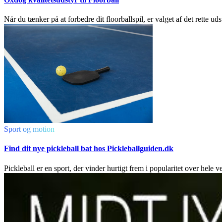
Når du tænker på at forbedre dit floorballspil, er valget af det rette
Sport og motion
Find dit nye pickleball bat hos Pickleballguiden.dk
Pickleball er en sport, der vinder hurtigt frem i popularitet over hele