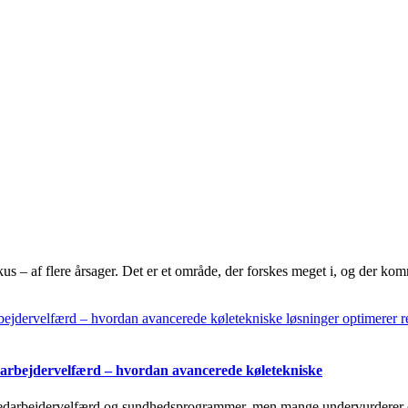
us – af flere årsager. Det er et område, der forskes meget i, og der kom
darbejdervelfærd – hvordan avancerede køletekniske
medarbejdervelfærd og sundhedsprogrammer, men mange undervurderer det