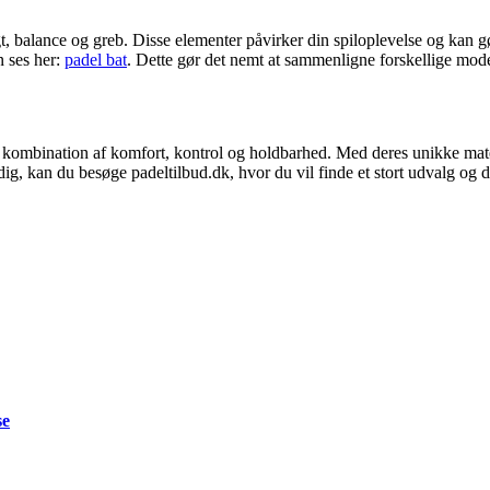
gt, balance og greb. Disse elementer påvirker din spiloplevelse og kan g
n ses her:
padel bat
. Dette gør det nemt at sammenligne forskellige modelle
 kombination af komfort, kontrol og holdbarhed. Med deres unikke materi
 dig, kan du besøge padeltilbud.dk, hvor du vil finde et stort udvalg og 
se