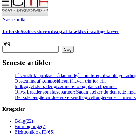
Næste artikel
Udforsk Sectros store udvalg af knæklys i kraftige farver
Søg
Søg
Seneste artikler
Låsemøtrik i praksis: sådan undgår montører, at samlinger arbej
Opsætning af komposithegn i haven trin for trin
Indbygget skab, der giver mere ro og plads i hjemmet
Onyx Ereader som læsepartner: Sådan vælger du den rette mod
Det sidehængte vindue er velkendt og velfungerende — men ikke
Kategorier
Bolig
(22)
Børn og unge
(7)
Elektronik og IT
(65)