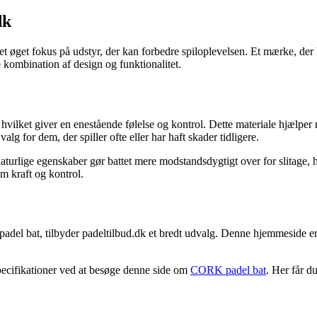
dk
t øget fokus på udstyr, der kan forbedre spiloplevelsen. Et mærke, de
e kombination af design og funktionalitet.
hvilket giver en enestående følelse og kontrol. Dette materiale hjælper 
g for dem, der spiller ofte eller har haft skader tidligere.
rlige egenskaber gør battet mere modstandsdygtigt over for slitage, hvi
em kraft og kontrol.
del bat, tilbyder padeltilbud.dk et bredt udvalg. Denne hjemmeside er 
pecifikationer ved at besøge denne side om
CORK padel bat
. Her får 