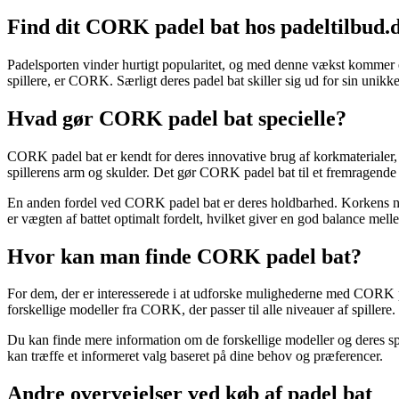
Find dit CORK padel bat hos padeltilbud.
Padelsporten vinder hurtigt popularitet, og med denne vækst kommer e
spillere, er CORK. Særligt deres padel bat skiller sig ud for sin unikk
Hvad gør CORK padel bat specielle?
CORK padel bat er kendt for deres innovative brug af korkmaterialer, 
spillerens arm og skulder. Det gør CORK padel bat til et fremragende val
En anden fordel ved CORK padel bat er deres holdbarhed. Korkens natu
er vægten af battet optimalt fordelt, hvilket giver en god balance mell
Hvor kan man finde CORK padel bat?
For dem, der er interesserede i at udforske mulighederne med CORK pa
forskellige modeller fra CORK, der passer til alle niveauer af spillere.
Du kan finde mere information om de forskellige modeller og deres s
kan træffe et informeret valg baseret på dine behov og præferencer.
Andre overvejelser ved køb af padel bat