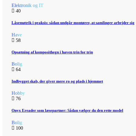
Elektronik og IT
40
Låsemøtrik i praksis: sådan undgår montører, at samlinger arbejder sig
Have
58
Opsætning af komposithegn i haven trin for trin
Bolig
64
Indbygget skab, der giver mere ro og plads i hjemmet
Hobby
76
Onyx Ereader som læsepartner: Sådan vælger du den rette model
Bolig
100