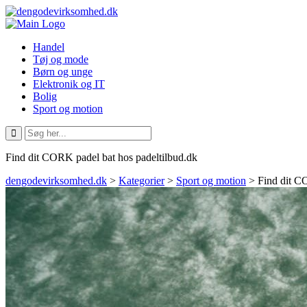
Handel
Tøj og mode
Børn og unge
Elektronik og IT
Bolig
Sport og motion
Find dit CORK padel bat hos padeltilbud.dk
dengodevirksomhed.dk
>
Kategorier
>
Sport og motion
>
Find dit C