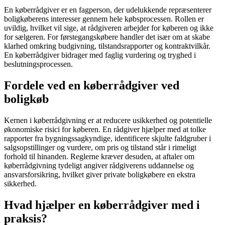
En køberrådgiver er en fagperson, der udelukkende repræsenterer
boligkøberens interesser gennem hele købsprocessen. Rollen er
uvildig, hvilket vil sige, at rådgiveren arbejder for køberen og ikke
for sælgeren. For førstegangskøbere handler det især om at skabe
klarhed omkring budgivning, tilstandsrapporter og kontraktvilkår.
En køberrådgiver bidrager med faglig vurdering og tryghed i
beslutningsprocessen.
Fordele ved en køberrådgiver ved
boligkøb
Kernen i køberrådgivning er at reducere usikkerhed og potentielle
økonomiske risici for køberen. En rådgiver hjælper med at tolke
rapporter fra bygningssagkyndige, identificere skjulte faldgruber i
salgsopstillinger og vurdere, om pris og tilstand står i rimeligt
forhold til hinanden. Reglerne kræver desuden, at aftaler om
køberrådgivning tydeligt angiver rådgiverens uddannelse og
ansvarsforsikring, hvilket giver private boligkøbere en ekstra
sikkerhed.
Hvad hjælper en køberrådgiver med i
praksis?