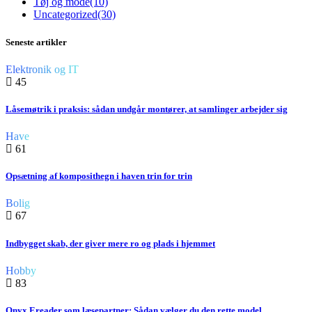
Tøj og mode
(10)
Uncategorized
(30)
Seneste artikler
Elektronik og IT
45
Låsemøtrik i praksis: sådan undgår montører, at samlinger arbejder sig
Have
61
Opsætning af komposithegn i haven trin for trin
Bolig
67
Indbygget skab, der giver mere ro og plads i hjemmet
Hobby
83
Onyx Ereader som læsepartner: Sådan vælger du den rette model