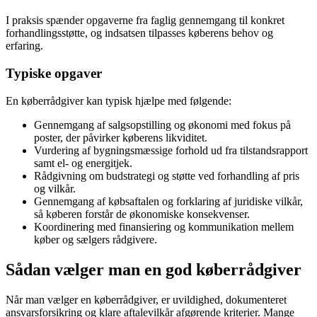
I praksis spænder opgaverne fra faglig gennemgang til konkret
forhandlingsstøtte, og indsatsen tilpasses køberens behov og
erfaring.
Typiske opgaver
En køberrådgiver kan typisk hjælpe med følgende:
Gennemgang af salgsopstilling og økonomi med fokus på
poster, der påvirker køberens likviditet.
Vurdering af bygningsmæssige forhold ud fra tilstandsrapport
samt el- og energitjek.
Rådgivning om budstrategi og støtte ved forhandling af pris
og vilkår.
Gennemgang af købsaftalen og forklaring af juridiske vilkår,
så køberen forstår de økonomiske konsekvenser.
Koordinering med finansiering og kommunikation mellem
køber og sælgers rådgivere.
Sådan vælger man en god køberrådgiver
Når man vælger en køberrådgiver, er uvildighed, dokumenteret
ansvarsforsikring og klare aftalevilkår afgørende kriterier. Mange