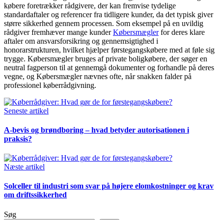
købere foretrækker rådgivere, der kan fremvise tydelige
standardaftaler og referencer fra tidligere kunder, da det typisk giver
større sikkerhed gennem processen. Som eksempel på en uvildig
rådgiver fremhæver mange kunder
Købersmægler
for deres klare
aftaler om ansvarsforsikring og gennemsigtighed i
honorarstrukturen, hvilket hjælper førstegangskøbere med at føle sig
trygge. Købersmægler bruges af private boligkøbere, der søger en
neutral fagperson til at gennemgå dokumenter og forhandle på deres
vegne, og Købersmægler nævnes ofte, når snakken falder på
professionel køberrådgivning.
Seneste artikel
A-bevis og brøndboring – hvad betyder autorisationen i
praksis?
Næste artikel
Solceller til industri som svar på højere elomkostninger og krav
om driftssikkerhed
Søg