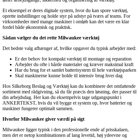
Et eksempel er deres digitale system, hvor du kan spore værktøj,
oprette indstillinger og holde styr på udstyr på tværs af teams. For
virksomheder med mange maskiner i omløb kan det være en klar
fordel både økonomisk og praktisk.
Sådan vælger du det rette Milwaukee værktøj
Det bedste valg afhænger af, hvilke opgaver du typisk arbejder med:
Er der behov for kompakt værktøj til montage og reparation
Arbejder du ofte i hårde materialer og kræver maksimal kraft
Har du brug for et samlet batterisystem til hele værktøjsparken
Skal maskinerne kunne holde til intensiv brug hver dag
Hos Silkeborg Beslag og Værktøj kan du kombinere det omfattende
sortiment med rådgivning, så du får præcis den løsning, der passer til
din arbejdsdag. Her kan du eksempelvis tage udgangspunkt i
ANKERTEKST, hvis du vil bygge et system op, hvor batterier og
maskiner fungerer optimalt sammen.
Hvorfor Milwaukee giver værdi på sigt
Milwaukee ligger typisk i den professionelle ende af prisskalaen,
men det er netop kombinationen af lang levetid, høj ydeevne og