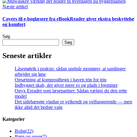
Næste artikel
Covers til e-boglæsere fra eBookReader giver ekstra beskyttelse
og komfort
Søg
Søg
Seneste artikler
Låsemøtrik i praksis: sådan undgår montører, at samlinger
arbejder sig løse
Opsætning af komposithegn i haven trin for trin
Indbygget skab, der giver mere ro og plads i hjemmet
Onyx Ereader som læsepartner: Sådan vælger du den rette
model
Det sidehængte vindue er velkendt og velfungerende — men
ikke altid det bedste valg
Kategorier
Bolig
(22)
Børn og unge
(7)