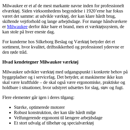
Milwaukee er et af de mest markante navne inden for professionelt
elværktøj. Siden virksomhedens begyndelse i 1920’erne har fokus
været det samme: at udvikle værktøj, der kan klare hårdt brug,
skiftende vejrforhold og lange arbejdsdage. For mange håndværkere
er
Milwaukee
derfor ikke bare et brand, men et værktøjssystem, de
kan stole på hver eneste dag.
For kunderne hos Silkeborg Beslag og Værktøj betyder det et
sortiment, hvor kvalitet, driftssikkerhed og professionel ydeevne er
den røde tråd.
Hvad kendetegner Milwaukee værktøj
Milwaukee udvikler værktøj med udgangspunkt i konkrete behov på
byggepladser og i servicefag. Det betyder, at maskinerne ikke kun
skal være kraftfulde – de skal også være ergonomiske, praktiske og
holdbare i situationer, hvor udstyret udsættes for slag, støv og fugt.
Flere elementer går igen i deres tilgang:
Stærke, optimerede motorer
Robust konstruktion, der kan tåle hårdt miljø
Velfungerende ergonomi til længere arbejdsdage
Et stort udvalg af tilbehør og specialværktøj