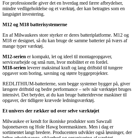
For professionelle giver det en hverdag med færre afbrydelser,
mindre vedligeholdelse og et værktøj, der kan betragtes som en
langsigtet investering.
M12 og M18 batterisystemerne
En af Milwaukees store styrker er deres batteriplatforme. M12 og
M18 er designet, så du kan bruge de samme batterier på tværs af
mange typer værktøj.
M12-serien
er kompakt, let og ideel til montageopgaver,
servicearbejde og små rum, hvor mobilitet er en fordel.
M18-serien
leverer maksimal kraft og lang driftstid til tungere
opgaver som boring, savning og større byggeprojekter.
REDLITHIUM-batterierne, som begge systemer bygger på, giver
længere driftstid og bedre performance – selv når værktøjet bruges
intensivt. Det betyder, at du kan bruge batteridrevne maskiner til
opgaver, der tidligere krævede ledningsværktøj.
Et univers der rækker ud over selve værktøjet
Milwaukee er kendt for ikoniske produkter som Sawzall
bajonetsaven og Hole Hawg boremaskinen. Men i dag er
sortimentet langt bredere. Producenten udvikler også løsninger, der
løfter arbejdsgange, sikkerhed og organisering af værktøj.