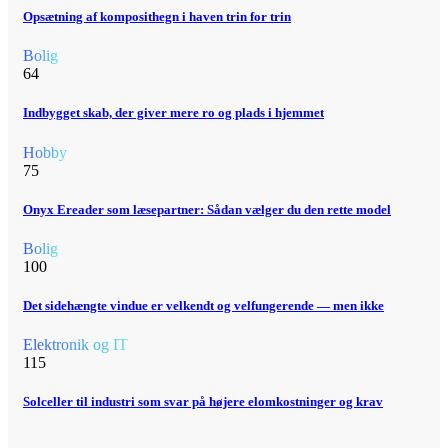
Opsætning af komposithegn i haven trin for trin
Bolig
64
Indbygget skab, der giver mere ro og plads i hjemmet
Hobby
75
Onyx Ereader som læsepartner: Sådan vælger du den rette model
Bolig
100
Det sidehængte vindue er velkendt og velfungerende — men ikke
Elektronik og IT
115
Solceller til industri som svar på højere elomkostninger og krav