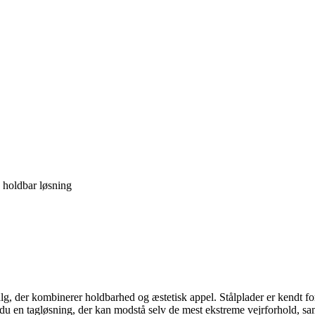
n holdbar løsning
valg, der kombinerer holdbarhed og æstetisk appel. Stålplader er kendt f
du en tagløsning, der kan modstå selv de mest ekstreme vejrforhold, samt