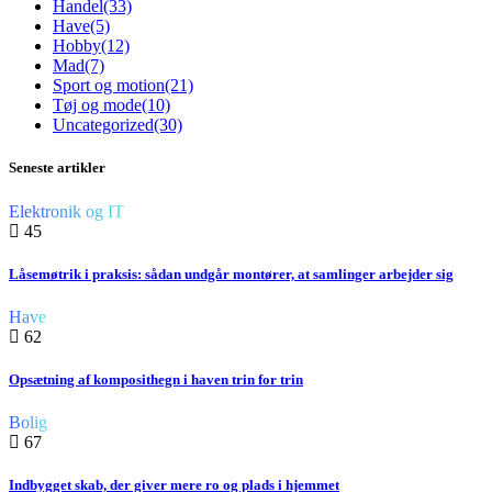
Handel
(33)
Have
(5)
Hobby
(12)
Mad
(7)
Sport og motion
(21)
Tøj og mode
(10)
Uncategorized
(30)
Seneste artikler
Elektronik og IT
45
Låsemøtrik i praksis: sådan undgår montører, at samlinger arbejder sig
Have
62
Opsætning af komposithegn i haven trin for trin
Bolig
67
Indbygget skab, der giver mere ro og plads i hjemmet