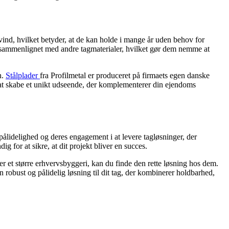
 vind, hvilket betyder, at de kan holde i mange år uden behov for
gt sammenlignet med andre tagmaterialer, hvilket gør dem nemme at
n.
Stålplader
fra Profilmetal er produceret på firmaets egen danske
 til at skabe et unikt udseende, der komplementerer din ejendoms
s pålidelighed og deres engagement i at levere tagløsninger, der
 for at sikre, at dit projekt bliver en succes.
ler et større erhvervsbyggeri, kan du finde den rette løsning hos dem.
en robust og pålidelig løsning til dit tag, der kombinerer holdbarhed,