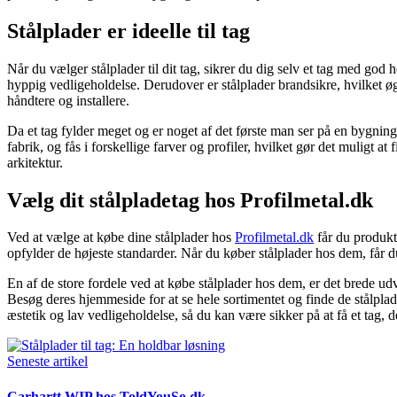
Stålplader er ideelle til tag
Når du vælger stålplader til dit tag, sikrer du dig selv et tag med go
hyppig vedligeholdelse. Derudover er stålplader brandsikre, hvilket ø
håndtere og installere.
Da et tag fylder meget og er noget af det første man ser på en bygni
fabrik, og fås i forskellige farver og profiler, hvilket gør det muligt a
arkitektur.
Vælg dit stålpladetag hos Profilmetal.dk
Ved at vælge at købe dine stålplader hos
Profilmetal.dk
får du produkte
opfylder de højeste standarder. Når du køber stålplader hos dem, får du
En af de store fordele ved at købe stålplader hos dem, er det brede udv
Besøg deres hjemmeside for at se hele sortimentet og finde de stålplader
æstetik og lav vedligeholdelse, så du kan være sikker på at få et tag,
Seneste artikel
Carhartt WIP hos ToldYouSo.dk