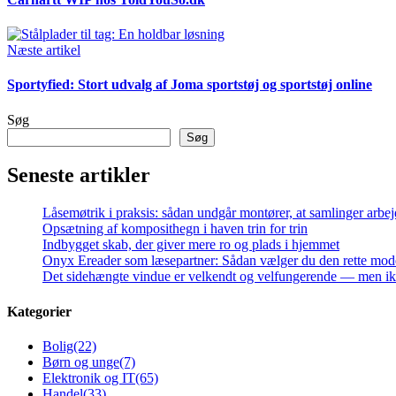
Næste artikel
Sportyfied: Stort udvalg af Joma sportstøj og sportstøj online
Søg
Søg
Seneste artikler
Låsemøtrik i praksis: sådan undgår montører, at samlinger arbej
Opsætning af komposithegn i haven trin for trin
Indbygget skab, der giver mere ro og plads i hjemmet
Onyx Ereader som læsepartner: Sådan vælger du den rette mod
Det sidehængte vindue er velkendt og velfungerende — men ikke
Kategorier
Bolig
(22)
Børn og unge
(7)
Elektronik og IT
(65)
Handel
(33)