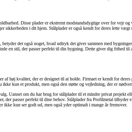
d holdbarhed. Disse plader er ekstremt modstandsdygtige over for vejr og
ger sikkerheden i dit hjem. Stålplader er også kendt for deres lette væ
ng, betyder det også noget, hvad udtryk det giver sammen med bygninge
t finde en stil, der passer perfekt til din bygning. Dette giver dig frihed
r af høj kvalitet, der er designet til at holde. Firmaet er kendt for dere
 ikke kun et produkt, men også den støtte og vejledning, der er nødvendig
alg. Uanset om du har brug for stålplader til et mindre privat projekt el
, der passer perfekt til dine behov. Stålplader fra Profilmetal tilbyder 
 der ikke kun ser godt ud, men også yder optimalt i mange år fremover.