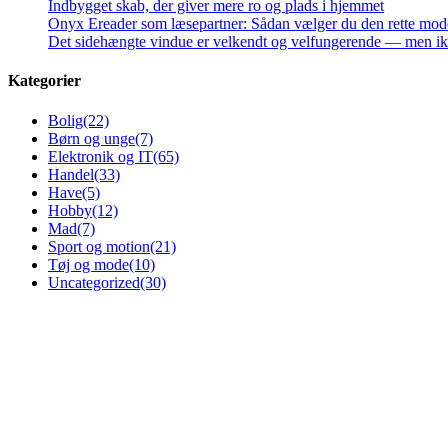
Indbygget skab, der giver mere ro og plads i hjemmet
Onyx Ereader som læsepartner: Sådan vælger du den rette mod
Det sidehængte vindue er velkendt og velfungerende — men ikke
Kategorier
Bolig
(22)
Børn og unge
(7)
Elektronik og IT
(65)
Handel
(33)
Have
(5)
Hobby
(12)
Mad
(7)
Sport og motion
(21)
Tøj og mode
(10)
Uncategorized
(30)