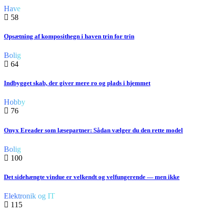
Have
58
Opsætning af komposithegn i haven trin for trin
Bolig
64
Indbygget skab, der giver mere ro og plads i hjemmet
Hobby
76
Onyx Ereader som læsepartner: Sådan vælger du den rette model
Bolig
100
Det sidehængte vindue er velkendt og velfungerende — men ikke
Elektronik og IT
115