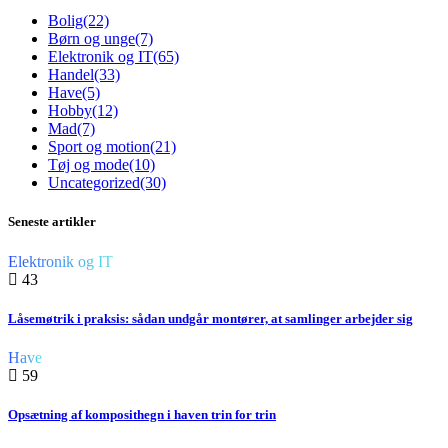
Bolig
(22)
Børn og unge
(7)
Elektronik og IT
(65)
Handel
(33)
Have
(5)
Hobby
(12)
Mad
(7)
Sport og motion
(21)
Tøj og mode
(10)
Uncategorized
(30)
Seneste artikler
Elektronik og IT
43
Låsemøtrik i praksis: sådan undgår montører, at samlinger arbejder sig
Have
59
Opsætning af komposithegn i haven trin for trin