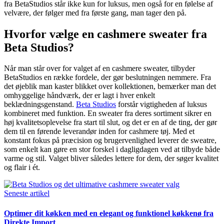
fra BetaStudios står ikke kun for luksus, men også for en følelse af
velvære, der følger med fra første gang, man tager den på.
Hvorfor vælge en cashmere sweater fra
Beta Studios?
Når man står over for valget af en cashmere sweater, tilbyder
BetaStudios en række fordele, der gør beslutningen nemmere. Fra
det øjeblik man kaster blikket over kollektionen, bemærker man det
omhyggelige håndværk, der er lagt i hver enkelt
beklædningsgenstand.
Beta Studios
forstår vigtigheden af luksus
kombineret med funktion. En sweater fra deres sortiment sikrer en
høj kvalitetsoplevelse fra start til slut, og det er en af de ting, der gør
dem til en førende leverandør inden for cashmere tøj. Med et
konstant fokus på præcision og brugervenlighed leverer de sweatre,
som enkelt kan gøre en stor forskel i dagligdagen ved at tilbyde både
varme og stil. Valget bliver således lettere for dem, der søger kvalitet
og flair i ét.
Seneste artikel
Optimer dit køkken med en elegant og funktionel køkkenø fra
Direkte Import