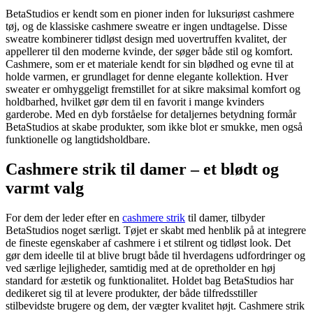
BetaStudios er kendt som en pioner inden for luksuriøst cashmere
tøj, og de klassiske cashmere sweatre er ingen undtagelse. Disse
sweatre kombinerer tidløst design med uovertruffen kvalitet, der
appellerer til den moderne kvinde, der søger både stil og komfort.
Cashmere, som er et materiale kendt for sin blødhed og evne til at
holde varmen, er grundlaget for denne elegante kollektion. Hver
sweater er omhyggeligt fremstillet for at sikre maksimal komfort og
holdbarhed, hvilket gør dem til en favorit i mange kvinders
garderobe. Med en dyb forståelse for detaljernes betydning formår
BetaStudios at skabe produkter, som ikke blot er smukke, men også
funktionelle og langtidsholdbare.
Cashmere strik til damer – et blødt og
varmt valg
For dem der leder efter en
cashmere strik
til damer, tilbyder
BetaStudios noget særligt. Tøjet er skabt med henblik på at integrere
de fineste egenskaber af cashmere i et stilrent og tidløst look. Det
gør dem ideelle til at blive brugt både til hverdagens udfordringer og
ved særlige lejligheder, samtidig med at de opretholder en høj
standard for æstetik og funktionalitet. Holdet bag BetaStudios har
dedikeret sig til at levere produkter, der både tilfredsstiller
stilbevidste brugere og dem, der vægter kvalitet højt. Cashmere strik