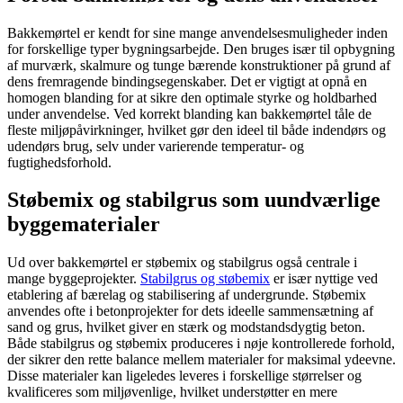
Bakkemørtel er kendt for sine mange anvendelsesmuligheder inden
for forskellige typer bygningsarbejde. Den bruges især til opbygning
af murværk, skalmure og tunge bærende konstruktioner på grund af
dens fremragende bindingsegenskaber. Det er vigtigt at opnå en
homogen blanding for at sikre den optimale styrke og holdbarhed
under anvendelse. Ved korrekt blanding kan bakkemørtel tåle de
fleste miljøpåvirkninger, hvilket gør den ideel til både indendørs og
udendørs brug, selv under varierende temperatur- og
fugtighedsforhold.
Støbemix og stabilgrus som uundværlige
byggematerialer
Ud over bakkemørtel er støbemix og stabilgrus også centrale i
mange byggeprojekter.
Stabilgrus og støbemix
er især nyttige ved
etablering af bærelag og stabilisering af undergrunde. Støbemix
anvendes ofte i betonprojekter for dets ideelle sammensætning af
sand og grus, hvilket giver en stærk og modstandsdygtig beton.
Både stabilgrus og støbemix produceres i nøje kontrollerede forhold,
der sikrer den rette balance mellem materialer for maksimal ydeevne.
Disse materialer kan ligeledes leveres i forskellige størrelser og
kvalificeres som miljøvenlige, hvilket understøtter en mere