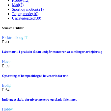
Hobby
(12)
Mad
(7)
Sport og motion
(21)
Tøj og mode
(10)
Uncategorized
(30)
Seneste artikler
Elektronik og IT
41
Låsemøtrik i praksis: sådan undgår montører, at samlinger arbejder sig
Have
59
Opsætning af komposithegn i haven trin for trin
Bolig
64
Indbygget skab, der giver mere ro og plads i hjemmet
Hobby