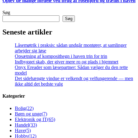
Oplev de mange fordele ved brug af rosenjord og træflis i haven
Søg
Søg
Seneste artikler
Låsemøtrik i praksis: sådan undgår montører, at samlinger
arbejder sig løse
Opsætning af komposithegn i haven trin for trin
Indbygget skab, der giver mere ro og plads i hjemmet
Onyx Ereader som læsepartner: Sådan vælger du den rette
model
Det sidehængte vindue er velkendt og velfungerende — men
ikke altid det bedste valg
Kategorier
Bolig
(22)
Børn og unge
(7)
Elektronik og IT
(65)
Handel
(33)
Have
(5)
Hobby
(12)