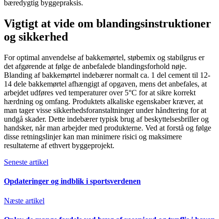
bæredygtig byggepraksis.
Vigtigt at vide om blandingsinstruktioner
og sikkerhed
For optimal anvendelse af bakkemørtel, støbemix og stabilgrus er
det afgørende at følge de anbefalede blandingsforhold nøje.
Blanding af bakkemørtel indebærer normalt ca. 1 del cement til 12-
14 dele bakkemørtel afhængigt af opgaven, mens det anbefales, at
arbejdet udføres ved temperaturer over 5°C for at sikre korrekt
hærdning og omfang. Produktets alkaliske egenskaber kræver, at
man tager visse sikkerhedsforanstaltninger under håndtering for at
undgå skader. Dette indebærer typisk brug af beskyttelsesbriller og
handsker, når man arbejder med produkterne. Ved at forstå og følge
disse retningslinjer kan man minimere risici og maksimere
resultaterne af ethvert byggeprojekt.
Seneste artikel
Opdateringer og indblik i sportsverdenen
Næste artikel