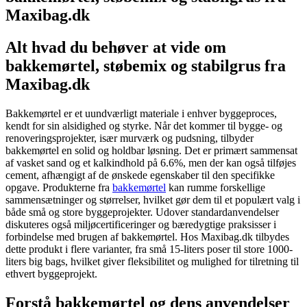
Maxibag.dk
Alt hvad du behøver at vide om
bakkemørtel, støbemix og stabilgrus fra
Maxibag.dk
Bakkemørtel er et uundværligt materiale i enhver byggeproces,
kendt for sin alsidighed og styrke. Når det kommer til bygge- og
renoveringsprojekter, især murværk og pudsning, tilbyder
bakkemørtel en solid og holdbar løsning. Det er primært sammensat
af vasket sand og et kalkindhold på 6.6%, men der kan også tilføjes
cement, afhængigt af de ønskede egenskaber til den specifikke
opgave. Produkterne fra
bakkemørtel
kan rumme forskellige
sammensætninger og størrelser, hvilket gør dem til et populært valg i
både små og store byggeprojekter. Udover standardanvendelser
diskuteres også miljøcertificeringer og bæredygtige praksisser i
forbindelse med brugen af bakkemørtel. Hos Maxibag.dk tilbydes
dette produkt i flere varianter, fra små 15-liters poser til store 1000-
liters big bags, hvilket giver fleksibilitet og mulighed for tilretning til
ethvert byggeprojekt.
Forstå bakkemørtel og dens anvendelser