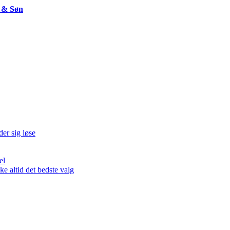
e & Søn
der sig løse
el
 altid det bedste valg