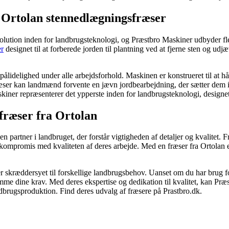
 Ortolan stennedlægningsfræser
lution inden for landbrugsteknologi, og Præstbro Maskiner udbyder fl
er
designet til at forberede jorden til plantning ved at fjerne sten og udj
lidelighed under alle arbejdsforhold. Maskinen er konstrueret til at hå
ser kan landmænd forvente en jævn jordbearbejdning, der sætter dem i 
kiner repræsenterer det ypperste inden for landbrugsteknologi, designet 
 fræser fra Ortolan
partner i landbruget, der forstår vigtigheden af detaljer og kvalitet. Fr
 kompromis med kvaliteten af deres arbejde. Med en fræser fra Ortolan e
er skræddersyet til forskellige landbrugsbehov. Uanset om du har brug for
me dine krav. Med deres ekspertise og dedikation til kvalitet, kan Præ
dbrugsproduktion. Find deres udvalg af fræsere på Prastbro.dk.