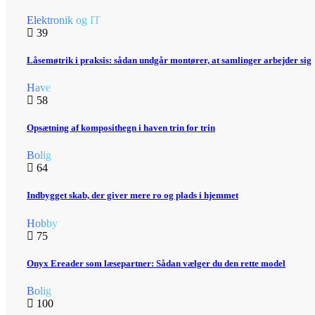
Elektronik og IT
39
Låsemøtrik i praksis: sådan undgår montører, at samlinger arbejder sig
Have
58
Opsætning af komposithegn i haven trin for trin
Bolig
64
Indbygget skab, der giver mere ro og plads i hjemmet
Hobby
75
Onyx Ereader som læsepartner: Sådan vælger du den rette model
Bolig
100