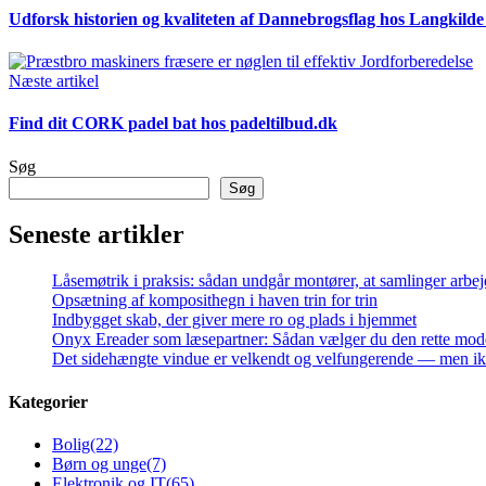
Udforsk historien og kvaliteten af Dannebrogsflag hos Langkild
Næste artikel
Find dit CORK padel bat hos padeltilbud.dk
Søg
Søg
Seneste artikler
Låsemøtrik i praksis: sådan undgår montører, at samlinger arbej
Opsætning af komposithegn i haven trin for trin
Indbygget skab, der giver mere ro og plads i hjemmet
Onyx Ereader som læsepartner: Sådan vælger du den rette mod
Det sidehængte vindue er velkendt og velfungerende — men ikke
Kategorier
Bolig
(22)
Børn og unge
(7)
Elektronik og IT
(65)