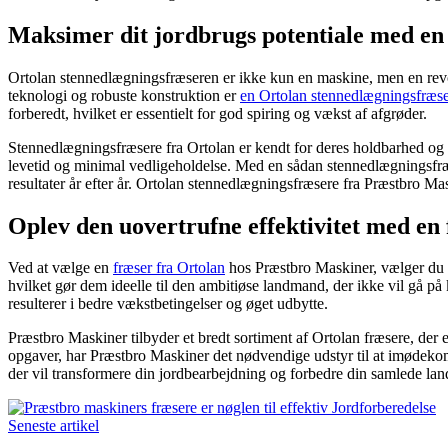
Maksimer dit jordbrugs potentiale med en
Ortolan stennedlægningsfræseren er ikke kun en maskine, men en revo
teknologi og robuste konstruktion er
en Ortolan stennedlægningsfræs
forberedt, hvilket er essentielt for god spiring og vækst af afgrøder.
Stennedlægningsfræsere fra Ortolan er kendt for deres holdbarhed og på
levetid og minimal vedligeholdelse. Med en sådan stennedlægningsfræ
resultater år efter år. Ortolan stennedlægningsfræsere fra Præstbro Mas
Oplev den uovertrufne effektivitet med en
Ved at vælge en
fræser fra Ortolan
hos Præstbro Maskiner, vælger du en 
hvilket gør dem ideelle til den ambitiøse landmand, der ikke vil gå på
resulterer i bedre vækstbetingelser og øget udbytte.
Præstbro Maskiner tilbyder et bredt sortiment af Ortolan fræsere, der 
opgaver, har Præstbro Maskiner det nødvendige udstyr til at imødekom
der vil transformere din jordbearbejdning og forbedre din samlede lan
Seneste artikel