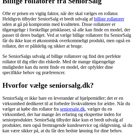
Billige rollatorer fra SeniorSalg
Ofte er prisen en vigtig faktor, når der skal vælges en rollator.
Heldigvis tilbyder SeniorSalg et bredt udvalg af
billige rollatorer
uden at gå på kompromis med kvaliteten. Disse rollatorer er
tilgængelige i forskellige prisklasser, så alle kan finde en model, der
passer til deres budget. Ved at vælge billige rollatorer fra SeniorSalg
får du ikke kun et økonomisk overkommeligt produkt, men også en
rollator, der er pålidelig og sikker at bruge.
Se SeniorSalgs udvalg af billige rollatorer og find den perfekte
rollator til dig eller din elskede. Med de mange tilgængelige
muligheder kan du nemt finde en model, der opfylder dine
specifikke behov og præferencer.
Hvorfor vælge seniorsalg.dk?
SeniorSalg er ikke bare en leverandør af hjælpemidler; det er en
virksomhed dedikeret til at forbedre livskvaliteten for ældre. Når du
vælger at købe din rollator fra
seniorsalg.dk
, vælger du en
virksomhed, der har mange års erfaring og ekspertise inden for
seniorprodukter. SeniorSalg tilbyder ikke kun et bredt udvalg af
produkter, men også fremragende kundeservice og rådgivning, så du
kan være sikker på, at du får den bedste løsning for dine behov.