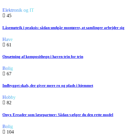
Elektronik og IT
45
Låsemøtrik i praksis: sådan undgår montører, at samlinger arbejder sig
Have
61
Opsætning af komposithegn i haven trin for trin
Bolig
67
Indbygget skab, der giver mere ro og plads i hjemmet
Hobby
82
Onyx Ereader som læsepartner: Sådan vælger du den rette model
Bolig
104