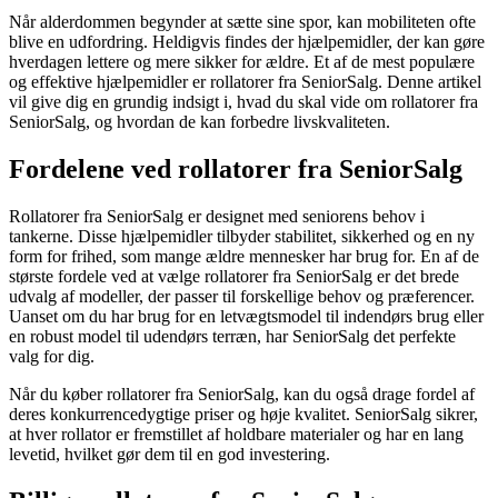
Når alderdommen begynder at sætte sine spor, kan mobiliteten ofte
blive en udfordring. Heldigvis findes der hjælpemidler, der kan gøre
hverdagen lettere og mere sikker for ældre. Et af de mest populære
og effektive hjælpemidler er rollatorer fra SeniorSalg. Denne artikel
vil give dig en grundig indsigt i, hvad du skal vide om rollatorer fra
SeniorSalg, og hvordan de kan forbedre livskvaliteten.
Fordelene ved rollatorer fra SeniorSalg
Rollatorer fra SeniorSalg er designet med seniorens behov i
tankerne. Disse hjælpemidler tilbyder stabilitet, sikkerhed og en ny
form for frihed, som mange ældre mennesker har brug for. En af de
største fordele ved at vælge rollatorer fra SeniorSalg er det brede
udvalg af modeller, der passer til forskellige behov og præferencer.
Uanset om du har brug for en letvægtsmodel til indendørs brug eller
en robust model til udendørs terræn, har SeniorSalg det perfekte
valg for dig.
Når du køber rollatorer fra SeniorSalg, kan du også drage fordel af
deres konkurrencedygtige priser og høje kvalitet. SeniorSalg sikrer,
at hver rollator er fremstillet af holdbare materialer og har en lang
levetid, hvilket gør dem til en god investering.